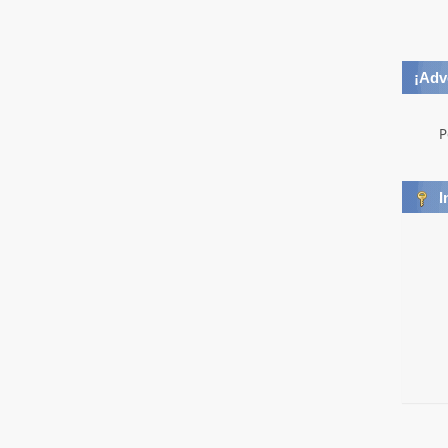
¡Adv
P
I