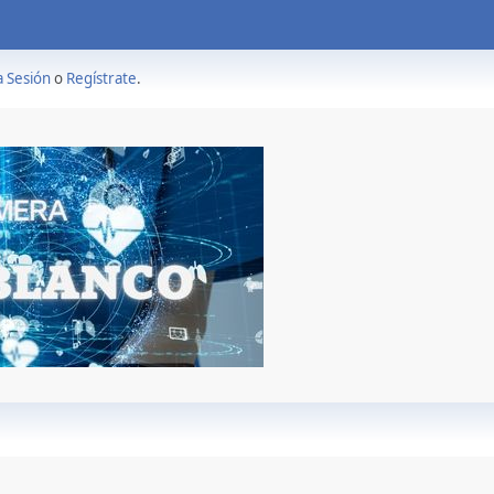
a Sesión
o
Regístrate
.