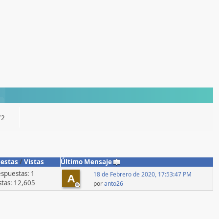
72
estas
/
Vistas
Último Mensaje
spuestas: 1
18 de Febrero de 2020, 17:53:47 PM
A
stas: 12,605
por
anto26