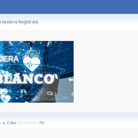
a Sesión
o
Regístrate
.
a
Cuba
(Moderador:
Pit
)
►