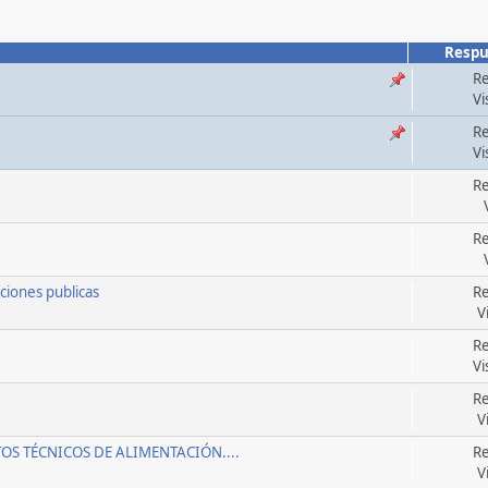
Respu
Re
Vi
Re
Vi
Re
Re
ciones publicas
Re
V
Re
Vi
Re
V
S TÉCNICOS DE ALIMENTACIÓN....
Re
V