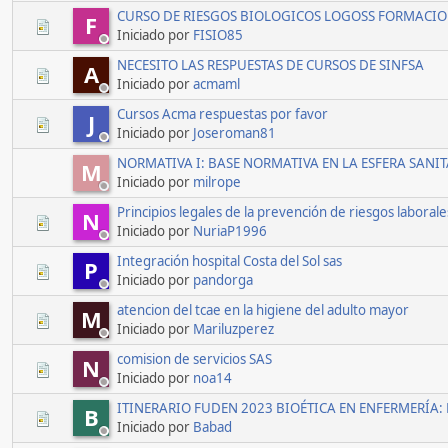
CURSO DE RIESGOS BIOLOGICOS LOGOSS FORMACI
F
Iniciado por
FISIO85
NECESITO LAS RESPUESTAS DE CURSOS DE SINFSA
A
Iniciado por
acmaml
Cursos Acma respuestas por favor
J
Iniciado por
Joseroman81
NORMATIVA I: BASE NORMATIVA EN LA ESFERA SANI
M
Iniciado por
milrope
Principios legales de la prevención de riesgos laborale
N
Iniciado por
NuriaP1996
Integración hospital Costa del Sol sas
P
Iniciado por
pandorga
atencion del tcae en la higiene del adulto mayor
M
Iniciado por
Mariluzperez
comision de servicios SAS
N
Iniciado por
noa14
ITINERARIO FUDEN 2023 BIOÉTICA EN ENFERMERÍA:
B
Iniciado por
Babad