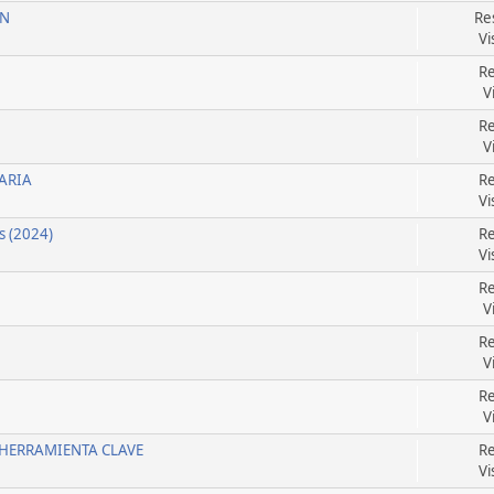
ON
Re
Vi
Re
V
Re
V
TARIA
Re
Vi
s (2024)
Re
Vi
Re
V
Re
V
Re
V
 HERRAMIENTA CLAVE
Re
Vi