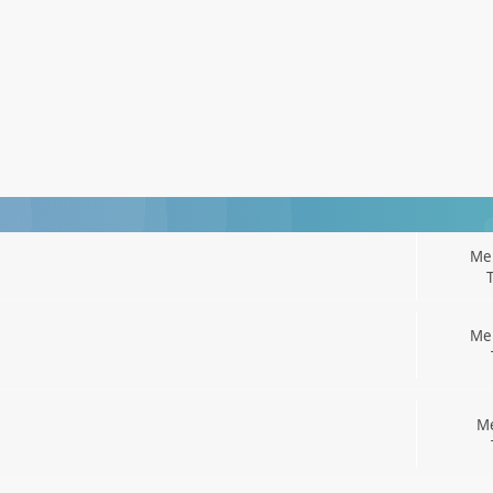
Men
Men
Me