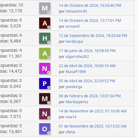
spuestas: 10
14 de Octubre de 2024, 16:24:40 PM
M
stas: 15,170
por
miriammr95
spuestas: 0
14 de Octubre de 2024, 13:17:01 PM
A
istas: 3,029
por
acmaml
spuestas: 4
12 de Septiembre de 2024, 19:20:44 PM
H
istas: 9,484
por
herdocqui
spuestas: 4
17 de Junio de 2024, 18:58:50 PM
A
stas: 11,361
por
algarrobo262
spuestas: 0
22 de Abril de 2024, 10:06:16 AM
N
stas: 14,472
por
NuriaP1996
spuestas: 0
05 de Abril de 2024, 22:59:52 PM
P
istas: 6,043
por
pandorga
spuestas: 0
06 de Febrero de 2024, 13:07:24 PM
M
istas: 6,367
por
Mariluzperez
spuestas: 0
14 de Noviembre de 2023, 01:16:06 AM
N
istas: 7,073
por
noa14
spuestas: 5
01 de Noviembre de 2023, 10:13:52 AM
O
stas: 13,401
por
ofelia