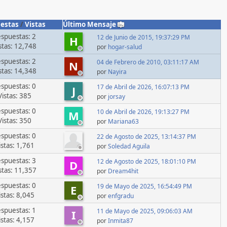
estas
/
Vistas
Último Mensaje
spuestas: 2
12 de Junio de 2015, 19:37:29 PM
H
stas: 12,748
por
hogar-salud
spuestas: 2
04 de Febrero de 2010, 03:11:17 AM
N
stas: 14,348
por
Nayira
spuestas: 0
17 de Abril de 2026, 16:07:13 PM
J
Vistas: 385
por
jorsay
spuestas: 0
10 de Abril de 2026, 19:13:27 PM
M
Vistas: 350
por
Mariana63
spuestas: 0
22 de Agosto de 2025, 13:14:37 PM
istas: 1,761
por
Soledad Aguila
spuestas: 3
12 de Agosto de 2025, 18:01:10 PM
D
stas: 11,357
por
Dream4hit
spuestas: 0
19 de Mayo de 2025, 16:54:49 PM
E
istas: 8,045
por
enfgradu
spuestas: 1
11 de Mayo de 2025, 09:06:03 AM
I
istas: 4,157
por
Inmita87