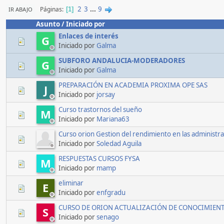
2
3
...
9
Páginas
IR ABAJO
1
Asunto
/
Iniciado por
Enlaces de interés
G
Iniciado por
Galma
SUBFORO ANDALUCIA-MODERADORES
G
Iniciado por
Galma
PREPARACIÓN EN ACADEMIA PROXIMA OPE SAS
J
Iniciado por
jorsay
Curso trastornos del sueño
M
Iniciado por
Mariana63
Curso orion Gestion del rendimiento en las administra
Iniciado por
Soledad Aguila
RESPUESTAS CURSOS FYSA
M
Iniciado por
mamp
eliminar
E
Iniciado por
enfgradu
CURSO DE ORION ACTUALIZACIÓN DE CONOCIMIENTO
S
Iniciado por
senago