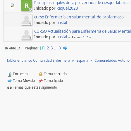
Principios legales de la prevención de riesgos laborale
R
Iniciado por
Raquel2023
curso Enfermería en salud mental, de profarmaco
Iniciado por
cristal
CURSO,Actualización para Enfermería de Salud Mental (
Iniciado por
cristal
1
2
Páginas
2
3
...
9
Páginas
IR ARRIBA
1
Tablonenblanco Comunidad Enfermera
España
Comunidades Autono
►
►
Encuesta
Tema cerrado
Tema Movido
Tema fijado
Temas que estás siguiendo