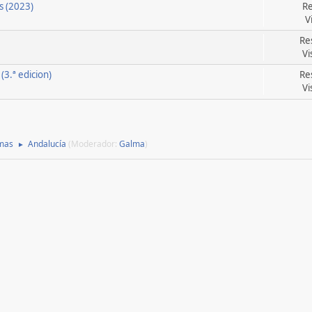
s (2023)
Re
V
Re
Vi
3.ª edicion)
Re
Vi
mas
Andalucía
(Moderador:
Galma
)
►