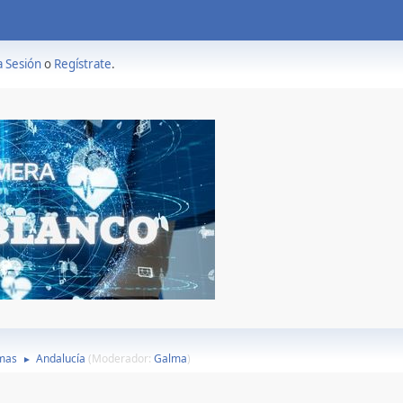
a Sesión
o
Regístrate
.
mas
Andalucía
(Moderador:
Galma
)
►