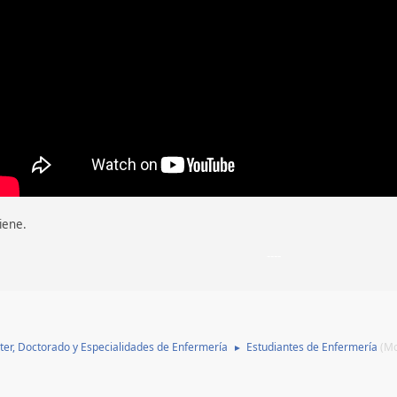
iene.
----
ter, Doctorado y Especialidades de Enfermería
Estudiantes de Enfermería
(M
►