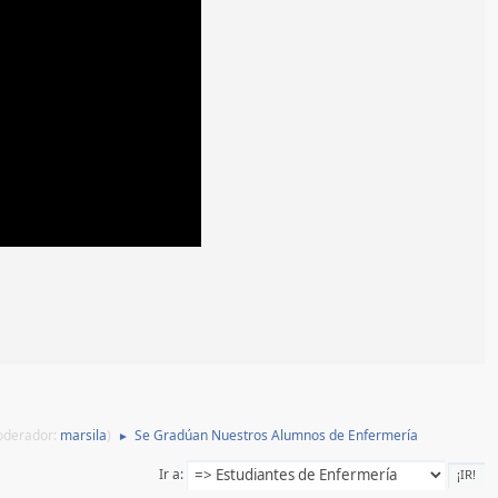
oderador:
marsila
)
Se Gradúan Nuestros Alumnos de Enfermería
►
Ir a