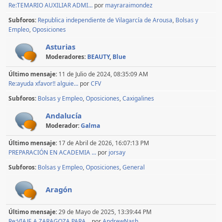
Re:TEMARIO AUXILIAR ADMI...
por
mayraraimondez
Subforos
Republica independiente de Vilagarcía de Arousa
Bolsas y
Empleo
Oposiciones
Asturias
Moderadores:
BEAUTY
,
Blue
Último mensaje:
11 de Julio de 2024, 08:35:09 AM
Re:ayuda xfavor!! alguie...
por
CFV
Subforos
Bolsas y Empleo
Oposiciones
Caxigalines
Andalucía
Moderador:
Galma
Último mensaje:
17 de Abril de 2026, 16:07:13 PM
PREPARACIÓN EN ACADEMIA ...
por
jorsay
Subforos
Bolsas y Empleo
Oposiciones
General
Aragón
Último mensaje:
29 de Mayo de 2025, 13:39:44 PM
Re:VIAJE A ZARAGOZA PARA...
por
AndrewNash