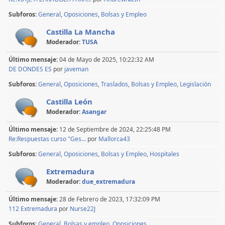
Subforos
General
Oposiciones
Bolsas y Empleo
Castilla La Mancha
Moderador:
TUSA
Último mensaje:
04 de Mayo de 2025, 10:22:32 AM
DE DONDES ES
por
javeman
Subforos
General
Oposiciones
Traslados
Bolsas y Empleo
Legislación
Castilla León
Moderador:
Asangar
Último mensaje:
12 de Septiembre de 2024, 22:25:48 PM
Re:Respuestas curso "Ges...
por
Mallorca43
Subforos
General
Oposiciones
Bolsas y Empleo
Hospitales
Extremadura
Moderador:
due_extremadura
Último mensaje:
28 de Febrero de 2023, 17:32:09 PM
112 Extremadura
por
Nurse22J
Subforos
General
Bolsas y empleo
Oposiciones