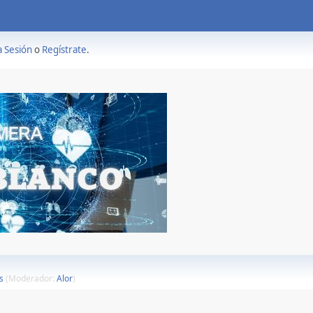
a Sesión
o
Regístrate
.
s
(Moderador:
Alor
)