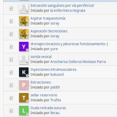
Extracción sanguíneo por vía periférica?
Iniciado por
la enfermera negrata
Aspirar traqueotomía
Iniciado por
soray
Aspiración Secreciones
Iniciado por
soray
drenajes toracicos y pleurevac funcionamiento :(
Y
Iniciado por
yure
sonda vesical
Iniciado por
Anscharius Isidorus Mostazo Parra
Inyecciones intramusculares.
K
Iniciado por
kukuxx3
Extracciones
P
Iniciado por
pat89
sellar reservorio
T
Iniciado por
Trufita
Duda retirada suturas
L
Iniciado por
llerau