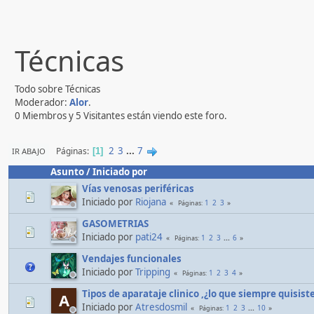
Técnicas
Todo sobre Técnicas
Moderador:
Alor
.
0 Miembros y 5 Visitantes están viendo este foro.
2
3
...
7
Páginas
IR ABAJO
1
Asunto
/
Iniciado por
Vías venosas periféricas
Iniciado por
Riojana
1
2
3
Páginas
GASOMETRIAS
Iniciado por
pati24
1
2
3
...
6
Páginas
Vendajes funcionales
Iniciado por
Tripping
1
2
3
4
Páginas
Tipos de aparataje clinico ,¿lo que siempre quisis
A
Iniciado por
Atresdosmil
1
2
3
...
10
Páginas