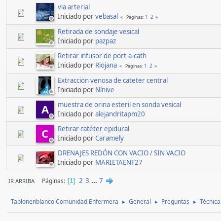
via arterial
Iniciado por
vebasal
1
2
Páginas
Retirada de sondaje vesical
Iniciado por
pazpaz
Retirar infusor de port-a-cath
Iniciado por
Riojana
1
2
Páginas
Extraccion venosa de cateter central
Iniciado por
Nínive
muestra de orina esteril en sonda vesical
A
Iniciado por
alejandritapm20
Retirar catéter epidural
C
Iniciado por
Caramely
DRENAJES REDÓN CON VACIO / SIN VACIO
Iniciado por
MARIETAENF27
2
3
...
7
Páginas
IR ARRIBA
1
Tablonenblanco Comunidad Enfermera
General
Preguntas
Técnica
►
►
►