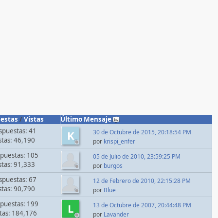
estas
/
Vistas
Último Mensaje
spuestas: 41
30 de Octubre de 2015, 20:18:54 PM
K
stas: 46,190
por
krispi_enfer
puestas: 105
05 de Julio de 2010, 23:59:25 PM
stas: 91,333
por
burgos
spuestas: 67
12 de Febrero de 2010, 22:15:28 PM
stas: 90,790
por
Blue
puestas: 199
13 de Octubre de 2007, 20:44:48 PM
L
stas: 184,176
por
Lavander