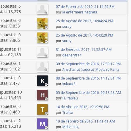
spuestas: 6
07 de Febrero de 2019, 21:14:26 PM
stas: 18,273
por
la enfermera negrata
spuestas: 0
25 de Agosto de 2017, 16:04:24 PM
istas: 9,033
por
soray
spuestas: 0
25 de Agosto de 2017, 14:43:20 PM
istas: 8,866
por
soray
spuestas: 11
31 de Enero de 2017, 11:52:37 AM
stas: 62,185
por
daenerys14
spuestas: 1
30 de Septiembre de 2016, 17:39:12 PM
istas: 9,102
por
Anscharius Isidorus Mostazo Parra
spuestas: 0
08 de Septiembre de 2016, 14:12:01 PM
K
istas: 8,477
por
kukuxx3
spuestas: 10
05 de Septiembre de 2016, 00:13:28 AM
H
stas: 15,495
por
H. Peplau
spuestas: 0
14 de Abril de 2016, 19:19:50 PM
T
istas: 8,489
por
Trufita
spuestas: 2
10 de Febrero de 2016, 11:41:41 AM
M
stas: 15,213
por
Milbemax