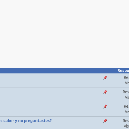
Respu
Re
Vi
Res
Vi
Re
Vi
tes saber y no preguntastes?
Res
Vi