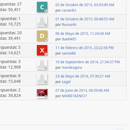
spuestas: 27
02 de Octubre de 2015, 02:03:49 AM
C
stas: 50,451
por
cecienfcl
spuestas: 1
01 de Octubre de 2015, 09:48:55 AM
stas: 10,725
por
Rurounhi
spuestas: 20
06 de Mayo de 2015, 11:24:34 AM
D
stas: 39,491
por
due8405
spuestas: 5
11 de Febrero de 2015, 23:22:58 PM
X
stas: 14,621
por
xanna86
spuestas: 3
16 de Septiembre de 2014, 21:34:37 PM
stas: 12,968
por
mandragora
spuestas: 8
23 de Mayo de 2014, 07:30:21 AM
stas: 15,646
por
zagal
spuestas: 2
07 de Junio de 2013, 00:39:48 AM
stas: 39,824
por
MARIETAENF27