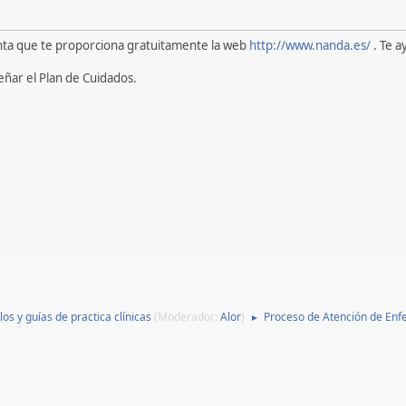
enta que te proporciona gratuitamente la web
http://www.nanda.es/
. Te a
eñar el Plan de Cuidados.
los y guías de practica clínicas
(Moderador:
Alor
)
Proceso de Atención de Enf
►