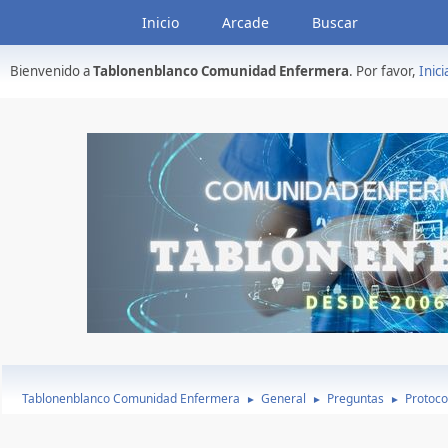
Inicio
Arcade
Buscar
Bienvenido a
Tablonenblanco Comunidad Enfermera
. Por favor,
Inici
Tablonenblanco Comunidad Enfermera
General
Preguntas
Protoco
►
►
►