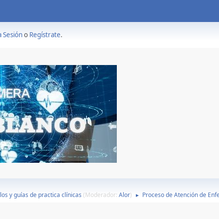
a Sesión
o
Regístrate
.
los y guías de practica clínicas
(Moderador:
Alor
)
Proceso de Atención de Enf
►