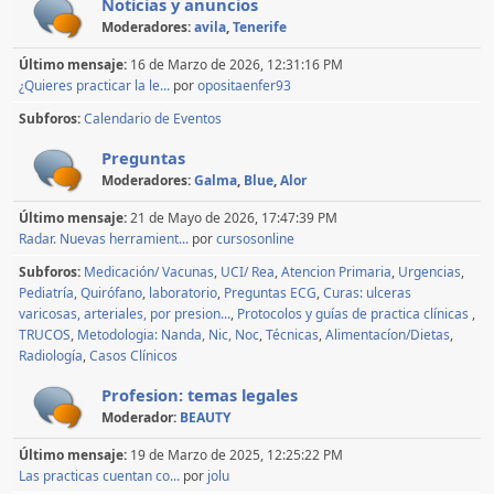
Noticias y anuncios
Moderadores:
avila
,
Tenerife
Último mensaje:
16 de Marzo de 2026, 12:31:16 PM
¿Quieres practicar la le...
por
opositaenfer93
Subforos
Calendario de Eventos
Preguntas
Moderadores:
Galma
,
Blue
,
Alor
Último mensaje:
21 de Mayo de 2026, 17:47:39 PM
Radar. Nuevas herramient...
por
cursosonline
Subforos
Medicación/ Vacunas
UCI/ Rea
Atencion Primaria
Urgencias
Pediatría
Quirófano
laboratorio
Preguntas ECG
Curas: ulceras
varicosas, arteriales, por presion...
Protocolos y guías de practica clínicas
TRUCOS
Metodologia: Nanda, Nic, Noc
Técnicas
Alimentacíon/Dietas
Radiología
Casos Clínicos
Profesion: temas legales
Moderador:
BEAUTY
Último mensaje:
19 de Marzo de 2025, 12:25:22 PM
Las practicas cuentan co...
por
jolu