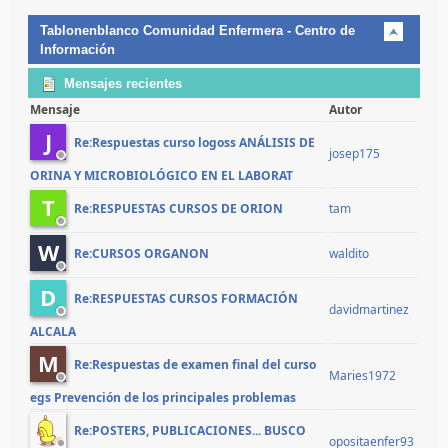
Tablonenblanco Comunidad Enfermera - Centro de
Información
Mensajes recientes
Mensaje
Autor
J
Re:Respuestas curso logoss ANÁLISIS DE
josep175
ORINA Y MICROBIOLÓGICO EN EL LABORAT
T
tam
Re:RESPUESTAS CURSOS DE ORION
W
waldito
Re:CURSOS ORGANON
D
Re:RESPUESTAS CURSOS FORMACIÓN
davidmartinez
ALCALA
M
Re:Respuestas de examen final del curso
Maries1972
egs Prevención de los principales problemas
Re:POSTERS, PUBLICACIONES... BUSCO
opositaenfer93