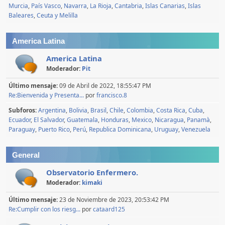
Murcia
País Vasco
Navarra
La Rioja
Cantabria
Islas Canarias
Islas
Baleares
Ceuta y Melilla
America Latina
America Latina
Moderador:
Pit
Último mensaje:
09 de Abril de 2022, 18:55:47 PM
Re:Bienvenida y Presenta...
por
francisco.8
Subforos
Argentina
Bolivia
Brasil
Chile
Colombia
Costa Rica
Cuba
Ecuador
El Salvador
Guatemala
Honduras
Mexico
Nicaragua
Panamà
Paraguay
Puerto Rico
Perú
Republica Dominicana
Uruguay
Venezuela
General
Observatorio Enfermero.
Moderador:
kimaki
Último mensaje:
23 de Noviembre de 2023, 20:53:42 PM
Re:Cumplir con los riesg...
por
cataard125