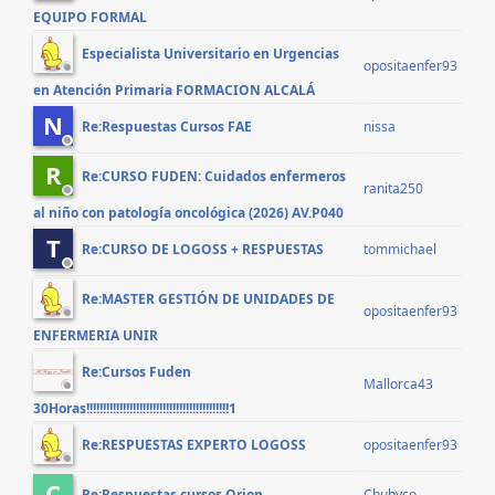
EQUIPO FORMAL
Especialista Universitario en Urgencias
opositaenfer93
en Atención Primaria FORMACION ALCALÁ
N
nissa
Re:Respuestas Cursos FAE
R
Re:CURSO FUDEN: Cuidados enfermeros
ranita250
al niño con patología oncológica (2026) AV.P040
T
tommichael
Re:CURSO DE LOGOSS + RESPUESTAS
Re:MASTER GESTIÓN DE UNIDADES DE
opositaenfer93
ENFERMERIA UNIR
Re:Cursos Fuden
Mallorca43
30Horas!!!!!!!!!!!!!!!!!!!!!!!!!!!!!!!!!!!!!!!!!!!1
opositaenfer93
Re:RESPUESTAS EXPERTO LOGOSS
C
Chubyco