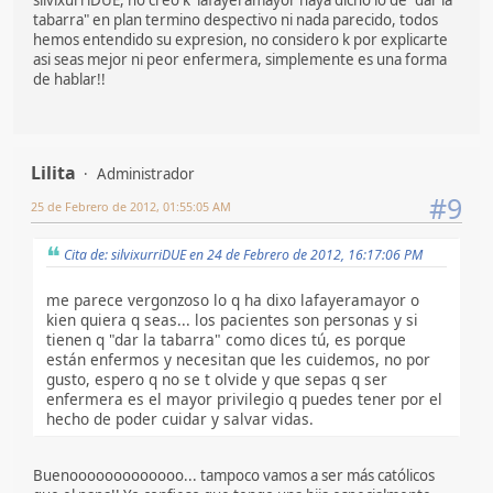
tabarra" en plan termino despectivo ni nada parecido, todos
hemos entendido su expresion, no considero k por explicarte
asi seas mejor ni peor enfermera, simplemente es una forma
de hablar!!
Lilita
Administrador
#9
25 de Febrero de 2012, 01:55:05 AM
Cita de: silvixurriDUE en 24 de Febrero de 2012, 16:17:06 PM
me parece vergonzoso lo q ha dixo lafayeramayor o
kien quiera q seas... los pacientes son personas y si
tienen q "dar la tabarra" como dices tú, es porque
están enfermos y necesitan que les cuidemos, no por
gusto, espero q no se t olvide y que sepas q ser
enfermera es el mayor privilegio q puedes tener por el
hecho de poder cuidar y salvar vidas.
Buenooooooooooooo... tampoco vamos a ser más católicos