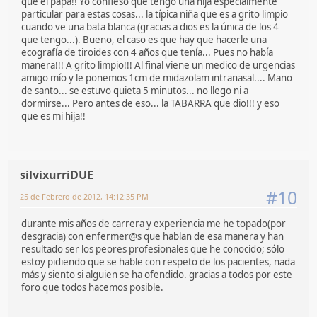
que el papa!! Yo confieso que tengo una hija especialmente
particular para estas cosas... la típica niña que es a grito limpio
cuando ve una bata blanca (gracias a dios es la única de los 4
que tengo...). Bueno, el caso es que hay que hacerle una
ecografía de tiroides con 4 años que tenía... Pues no había
manera!!! A grito limpio!!! Al final viene un medico de urgencias
amigo mío y le ponemos 1cm de midazolam intranasal.... Mano
de santo... se estuvo quieta 5 minutos... no llego ni a
dormirse... Pero antes de eso... la TABARRA que dio!!! y eso
que es mi hija!!
silvixurriDUE
#10
25 de Febrero de 2012, 14:12:35 PM
durante mis años de carrera y experiencia me he topado(por
desgracia) con enfermer@s que hablan de esa manera y han
resultado ser los peores profesionales que he conocido; sólo
estoy pidiendo que se hable con respeto de los pacientes, nada
más y siento si alguien se ha ofendido. gracias a todos por este
foro que todos hacemos posible.