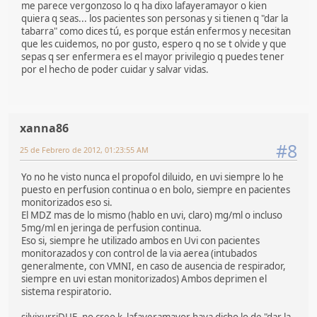
me parece vergonzoso lo q ha dixo lafayeramayor o kien
quiera q seas... los pacientes son personas y si tienen q "dar la
tabarra" como dices tú, es porque están enfermos y necesitan
que les cuidemos, no por gusto, espero q no se t olvide y que
sepas q ser enfermera es el mayor privilegio q puedes tener
por el hecho de poder cuidar y salvar vidas.
xanna86
#8
25 de Febrero de 2012, 01:23:55 AM
Yo no he visto nunca el propofol diluido, en uvi siempre lo he
puesto en perfusion continua o en bolo, siempre en pacientes
monitorizados eso si.
El MDZ mas de lo mismo (hablo en uvi, claro) mg/ml o incluso
5mg/ml en jeringa de perfusion continua.
Eso si, siempre he utilizado ambos en Uvi con pacientes
monitorazados y con control de la via aerea (intubados
generalmente, con VMNI, en caso de ausencia de respirador,
siempre en uvi estan monitorizados) Ambos deprimen el
sistema respiratorio.
silvixurriDUE, no creo k lafayeramayor haya dicho lo de "dar la