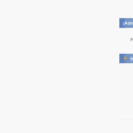
¡Adv
P
I