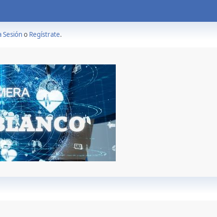
a Sesión
o
Regístrate
.