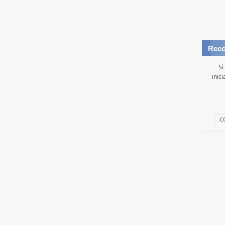
Reco
Si
inic