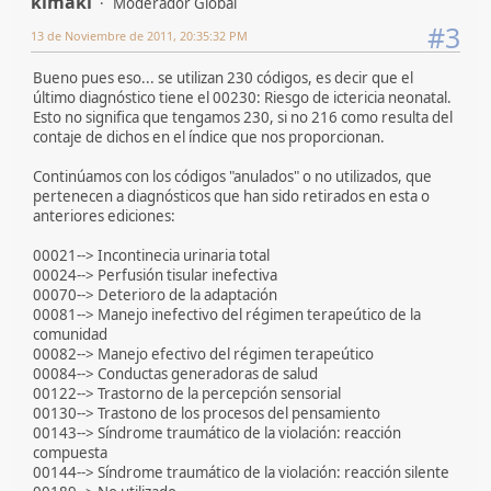
kimaki
Moderador Global
#3
13 de Noviembre de 2011, 20:35:32 PM
Bueno pues eso... se utilizan 230 códigos, es decir que el
último diagnóstico tiene el 00230: Riesgo de ictericia neonatal.
Esto no significa que tengamos 230, si no 216 como resulta del
contaje de dichos en el índice que nos proporcionan.
Continúamos con los códigos "anulados" o no utilizados, que
pertenecen a diagnósticos que han sido retirados en esta o
anteriores ediciones:
00021--> Incontinecia urinaria total
00024--> Perfusión tisular inefectiva
00070--> Deterioro de la adaptación
00081--> Manejo inefectivo del régimen terapeútico de la
comunidad
00082--> Manejo efectivo del régimen terapeútico
00084--> Conductas generadoras de salud
00122--> Trastorno de la percepción sensorial
00130--> Trastono de los procesos del pensamiento
00143--> Síndrome traumático de la violación: reacción
compuesta
00144--> Síndrome traumático de la violación: reacción silente