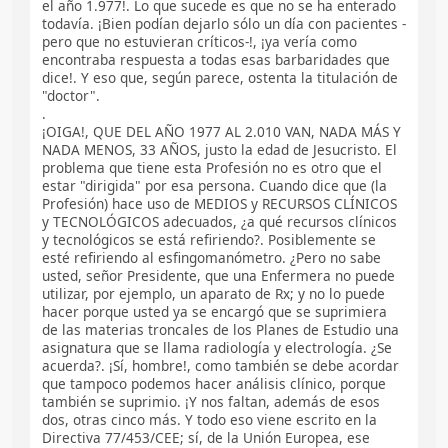
el año 1.977!. Lo que sucede es que no se ha enterado
todavía. ¡Bien podían dejarlo sólo un día con pacientes -
pero que no estuvieran críticos-!, ¡ya vería como
encontraba respuesta a todas esas barbaridades que
dice!. Y eso que, según parece, ostenta la titulación de
"doctor".
.
¡OIGA!, QUE DEL AÑO 1977 AL 2.010 VAN, NADA MÁS Y
NADA MENOS, 33 AÑOS, justo la edad de Jesucristo. El
problema que tiene esta Profesión no es otro que el
estar "dirigida" por esa persona. Cuando dice que (la
Profesión) hace uso de MEDIOS y RECURSOS CLÍNICOS
y TECNOLÓGICOS adecuados, ¿a qué recursos clínicos
y tecnológicos se está refiriendo?. Posiblemente se
esté refiriendo al esfingomanómetro. ¿Pero no sabe
usted, señor Presidente, que una Enfermera no puede
utilizar, por ejemplo, un aparato de Rx; y no lo puede
hacer porque usted ya se encargó que se suprimiera
de las materias troncales de los Planes de Estudio una
asignatura que se llama radiología y electrología. ¿Se
acuerda?. ¡Sí, hombre!, como también se debe acordar
que tampoco podemos hacer análisis clínico, porque
también se suprimio. ¡Y nos faltan, además de esos
dos, otras cinco más. Y todo eso viene escrito en la
Directiva 77/453/CEE; sí, de la Unión Europea, ese