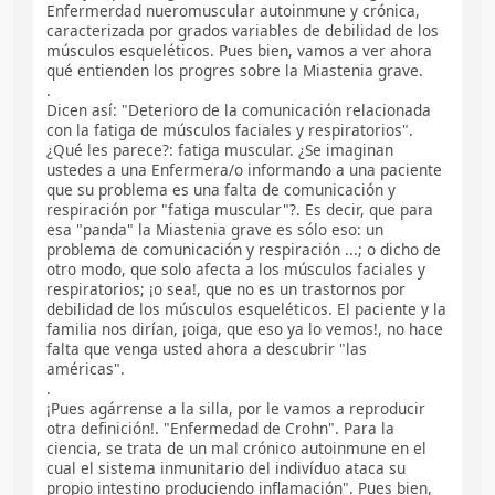
Enfermerdad nueromuscular autoinmune y crónica,
caracterizada por grados variables de debilidad de los
músculos esqueléticos. Pues bien, vamos a ver ahora
qué entienden los progres sobre la Miastenia grave.
.
Dicen así: "Deterioro de la comunicación relacionada
con la fatiga de músculos faciales y respiratorios".
¿Qué les parece?: fatiga muscular. ¿Se imaginan
ustedes a una Enfermera/o informando a una paciente
que su problema es una falta de comunicación y
respiración por "fatiga muscular"?. Es decir, que para
esa "panda" la Miastenia grave es sólo eso: un
problema de comunicación y respiración ...; o dicho de
otro modo, que solo afecta a los músculos faciales y
respiratorios; ¡o sea!, que no es un trastornos por
debilidad de los músculos esqueléticos. El paciente y la
familia nos dirían, ¡oiga, que eso ya lo vemos!, no hace
falta que venga usted ahora a descubrir "las
américas".
.
¡Pues agárrense a la silla, por le vamos a reproducir
otra definición!. "Enfermedad de Crohn". Para la
ciencia, se trata de un mal crónico autoinmune en el
cual el sistema inmunitario del indivíduo ataca su
propio intestino produciendo inflamación". Pues bien,