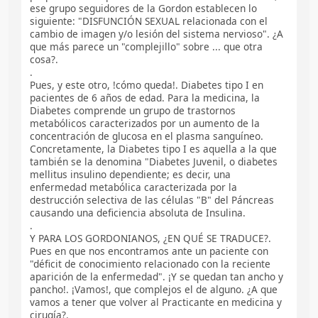
ese grupo seguidores de la Gordon establecen lo
siguiente: "DISFUNCIÓN SEXUAL relacionada con el
cambio de imagen y/o lesión del sistema nervioso". ¿A
que más parece un "complejillo" sobre ... que otra
cosa?.
.
Pues, y este otro, !cómo queda!. Diabetes tipo I en
pacientes de 6 años de edad. Para la medicina, la
Diabetes comprende un grupo de trastornos
metabólicos caracterizados por un aumento de la
concentración de glucosa en el plasma sanguíneo.
Concretamente, la Diabetes tipo I es aquella a la que
también se la denomina "Diabetes Juvenil, o diabetes
mellitus insulino dependiente; es decir, una
enfermedad metabólica caracterizada por la
destrucción selectiva de las células "B" del Páncreas
causando una deficiencia absoluta de Insulina.
.
Y PARA LOS GORDONIANOS, ¿EN QUÉ SE TRADUCE?.
Pues en que nos encontramos ante un paciente con
"déficit de conocimiento relacionado con la reciente
aparición de la enfermedad". ¡Y se quedan tan ancho y
pancho!. ¡Vamos!, que complejos el de alguno. ¿A que
vamos a tener que volver al Practicante en medicina y
cirugía?.