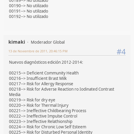
00189--> No utilizado
00190--> No utilizado
00191--> No utilizado
00192--> No utilizado
kimaki
Moderador Global
#4
13 de Noviembre de 2011, 20:46:15 PM
Nuevos diagnósticos edición 2012-2014:
00215--> Deficient Community Health
00216--> Insufficient Brast Milk
00217--> Risk for Allergy Response
00218--> Risk for Adverse Reaction ro Iodinated Contrast
Media
00219--> Risk for dry eye
00220--> Risk for Thermal Injury
00221--> Ineffective Childbearing Process
00222--> Ineffective Impulse Control
00223--> Ineffective Relathionship
00224--> Risk for Chronic Low Self Esteem
00225--> Risk for Disturbed Personal Identity