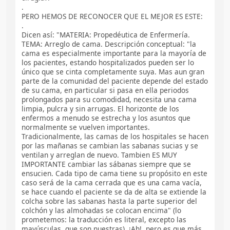
.
PERO HEMOS DE RECONOCER QUE EL MEJOR ES ESTE:
.
Dicen así: "MATERIA: Propedéutica de Enfermería.
TEMA: Arreglo de cama. Descripción conceptual: "la
cama es especialmente importante para la mayoría de
los pacientes, estando hospitalizados pueden ser lo
único que se cinta completamente suya. Mas aun gran
parte de la comunidad del paciente depende del estado
de su cama, en particular si pasa en ella periodos
prolongados para su comodidad, necesita una cama
limpia, pulcra y sin arrugas. El horizonte de los
enfermos a menudo se estrecha y los asuntos que
normalmente se vuelven importantes.
Tradicionalmente, las camas de los hospitales se hacen
por las mañanas se cambian las sabanas sucias y se
ventilan y arreglan de nuevo. Tambien ES MUY
IMPORTANTE cambiar las sábanas siempre que se
ensucien. Cada tipo de cama tiene su propósito en este
caso será de la cama cerrada que es una cama vacía,
se hace cuando el paciente se da de alta se extiende la
colcha sobre las sabanas hasta la parte superior del
colchón y las almohadas se colocan encima" (lo
prometemos: la traducción es literal, excepto las
mayúsculas, que son nuestras). ¡Ah!, pero es que más