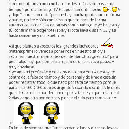
con comentarios "como no hace tardes" o "a las demás las da
tiempo" ,pero ahora sí ,el PAE supuestamente hecho
y digo "supuestamente"porque hay mucha gente que confirma
y punto, no lee y sólo confirma lo que se hace de forma
automatica, es decir,las de tareas continuadas,que yo he visto y
tú ,confirmar la oxigenoterápia y el pcte lleva días sin O2 y así
hasta cansarme y no repetirme.
Así que planteo a vosotros los "grandes luchadores"
:Katana:primero vamos a ponernos en nuestro sitio y a
reclamar nuestro lugar antes de intentar otras guerras.Y para
pedir algo hay que demostrarlo,somos un colectivo pasivo y
muy envidioso.
Y yo amo mi profesión y no estoy en contra del PAE,estoy en
contra de la falta de tiempo y de personal y de irme a casa sin
poder registrar todo lo que hago por falta de tiempo porque
para los SRES DRES todo es urgente y cuando discutes y le dices
que el suero se lo pueden poner por la tarde ya que lleva igual
2 días viene otra por detras y pierde el culo para complacer y
así
En fin,lo de siempre que "unos cardan la lana y otros se llevan a