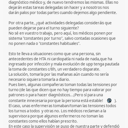
diagnóstico médico y, de nuevo tendremos las mismas. Ellas no
dejarán estas tareas delegadas sin hacer y a nosotros nos
darán palos por todas partes cuando dejemos algo pendiente.
Por otra parte, ¿qué actividades delegadas consideráis que
pueden dejarse para el turno siguiente?
No sé en vuestro trabajo, pero aquí, los médicos ponen por
sistema "constantes por turno", salvo contadas ocasiones que
no ponen nada o "constantes habituales".
Esto te lleva a situaciones como que una persona, sin
antecedentes de HTA ni cardiopatía ni nada de nada,que ha
ingresado por infección y mala evolución de upp tenga pautada
la toma de constantes c/8h, un verdadero disparate.
La solución, tomarla por las mañanas aún cuando no sería
necesario siquiera tomarla a diario.
Pues bien, algunas compañeras toman todas las tensiones por
turno (de las que dicen que no hay tiempo para valorar por
patrones o para hacer diagnósticos...¡Pero sí para una
constante innecesaria porque la persona está estable!
).
El caso, unas enfermeras tomaban/toman las tensiones todos
los turnos a todos y otras no. Los médicos reclaman a la
supervisora porque algunos enfermeros no toman las
constantes como ellos habían prescrito.
En este caso la supervisión se puso de nuestra parte y defendió