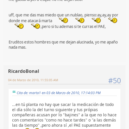
uff, que me das mas miedo que un nublao, pienso:ay,ay,ay por
donde me atacará marta
,pero si tu ademas si te curras el PAE,
Eruditos estos hombres que me dejan alucinada, yo me apaño
nada mas.
RicardoBonal
#50
04 de Marzo de 2010, 11:55:05 AM
Cita de: marta1 en 03 de Marzo de 2010, 17:14:03 PM
...en tú planta no hay que sacar la medicación de todo
el día sólo la del turno siguiente y tus própias
compañeras acusan por lo "bajines" a la que no lo hace
con comentarios "como no hace tardes" o "a las demás
las da tiempo" ,pero ahora sí ,el PAE supuestamente