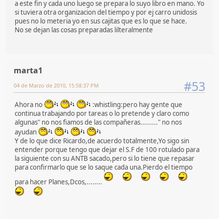
a este fin y cada uno luego se prepara lo suyo libro en mano. Yo
si tuviera otra organizacion del tiempo y por ej carro unidosis
pues no lo meteria yo en sus cajitas que es lo que se hace.
No se dejan las cosas preparadas lilteralmente
marta1
#53
04 de Marzo de 2010, 15:58:37 PM
Ahora no
:whistling:pero hay gente que
continua trabajando por tareas o lo pretende y claro como
algunas" no nos fiamos de las compañeras........." no nos
ayudan
Y de lo que dice Ricardo,de acuerdo totalmente,Yo sigo sin
entender porque tengo que dejar el S.F de 100 rotulado para
la siguiente con su ANTB sacado,pero si lo tiene que repasar
para confirmarlo que se lo saque cada una.Pierdo el tiempo
para hacer Planes,Dcos,........