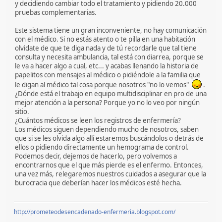
y decidiendo cambiar todo el tratamiento y pidiendo 20.000
pruebas complementarias.
Este sistema tiene un gran inconveniente, no hay comunicación
con el médico. Si no estás atento o te pilla en una habitación
olvidate de que te diga nada y de tú recordarle que tal tiene
consulta y necesita ambulancia, tal está con diarrea, porque se
le va a hacer algo a cual, etc... y acabas llenando la historia de
papelitos con mensajes al médico o pidiéndole a la familia que
le digan al médico tal cosa porque nosotros "no lo vemos"
.
¿Dónde está el trabajo en equipo multidisciplinar en pro de una
mejor atención a la persona? Porque yo no lo veo por ningún
sitio.
¿Cuántos médicos se leen los registros de enfermería?
Los médicos siguen dependiendo mucho de nosotros, saben
que si se les olvida algo allí estaremos buscándolos o detrás de
ellos o pidiendo directamente un hemograma de control.
Podemos decir, dejemos de hacerlo, pero volvemos a
encontrarnos que el que más pierde es el enfermo. Entonces,
una vez más, relegaremos nuestros cuidados a asegurar que la
burocracia que deberían hacer los médicos esté hecha.
http://prometeodesencadenado-enfermeria.blogspot.com/