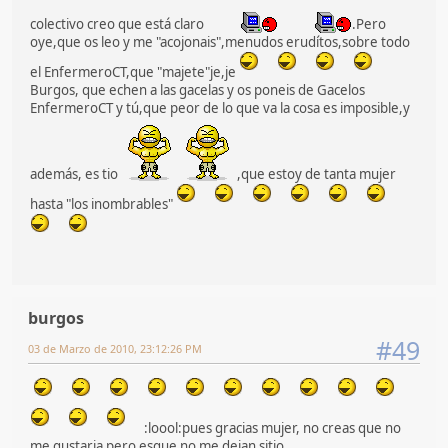
colectivo creo que está claro
.Pero
oye,que os leo y me "acojonais",menudos erudítos,sobre todo
el EnfermeroCT,que "majete"je,je
Burgos, que echen a las gacelas y os poneis de Gacelos
EnfermeroCT y tú,que peor de lo que va la cosa es imposible,y
además, es tio
,que estoy de tanta mujer
hasta "los inombrables"
burgos
#49
03 de Marzo de 2010, 23:12:26 PM
:loool:pues gracias mujer, no creas que no
me gustaria pero esque no me dejan sitio.