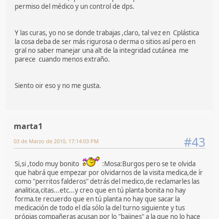
permiso del médico y un control de dps.
Y las curas, yo no se donde trabajas ,claro, tal vez en Cplástica
la cosa deba de ser más rigurosa o derma o sitios así pero en
gral no saber manejar una alt de la integridad cutánea me
parece cuando menos extraño.
Siento oir eso y no me gusta.
marta1
#43
03 de Marzo de 2010, 17:14:03 PM
Si,si ,todo muy bonito
:Mosa:Burgos pero se te olvida
que habrá que empezar por olvidarnos de la visita medica,de ír
como "perritos falderos" detrás del medico,de reclamarles las
analitica,citas...etc...y creo que en tú planta bonita no hay
forma.te recuerdo que en tú planta no hay que sacar la
medicación de todo el día sólo la del turno siguiente y tus
própias compañeras acusan por lo "bajines" a la que no lo hace