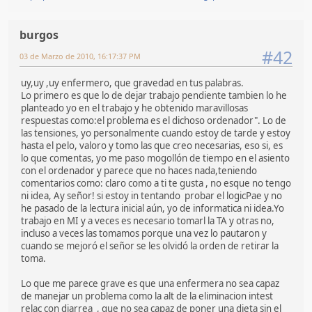
burgos
#42
03 de Marzo de 2010, 16:17:37 PM
uy,uy ,uy enfermero, que gravedad en tus palabras.
Lo primero es que lo de dejar trabajo pendiente tambien lo he
planteado yo en el trabajo y he obtenido maravillosas
respuestas como:el problema es el dichoso ordenador". Lo de
las tensiones, yo personalmente cuando estoy de tarde y estoy
hasta el pelo, valoro y tomo las que creo necesarias, eso si, es
lo que comentas, yo me paso mogollón de tiempo en el asiento
con el ordenador y parece que no haces nada,teniendo
comentarios como: claro como a ti te gusta , no esque no tengo
ni idea, Ay señor! si estoy in tentando probar el logicPae y no
he pasado de la lectura inicial aún, yo de informatica ni idea.Yo
trabajo en MI y a veces es necesario tomarl la TA y otras no,
incluso a veces las tomamos porque una vez lo pautaron y
cuando se mejoró el señor se les olvidó la orden de retirar la
toma.
Lo que me parece grave es que una enfermera no sea capaz
de manejar un problema como la alt de la eliminacion intest
relac con diarrea , que no sea capaz de poner una dieta sin el