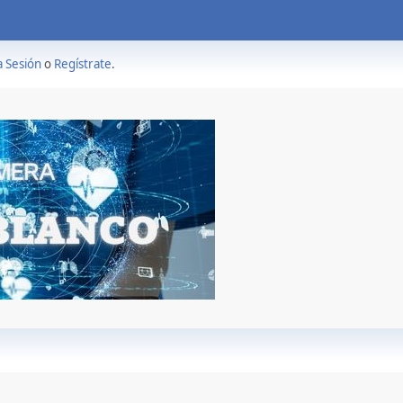
a Sesión
o
Regístrate
.