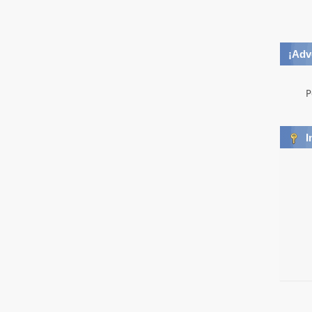
¡Adv
P
I