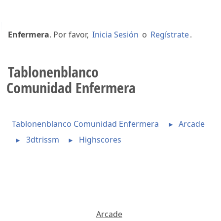
Bienvenido a
Tablonenblanco Comunidad
Enfermera
. Por favor,
Inicia Sesión
o
Regístrate
.
Tablonenblanco
Comunidad Enfermera
Tablonenblanco Comunidad Enfermera
Arcade
►
3dtrissm
Highscores
►
►
Arcade