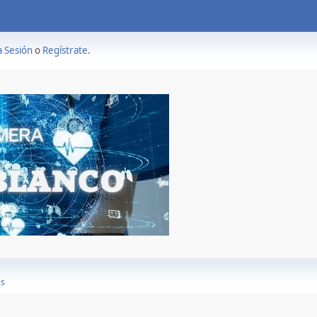
a Sesión
o
Regístrate
.
es