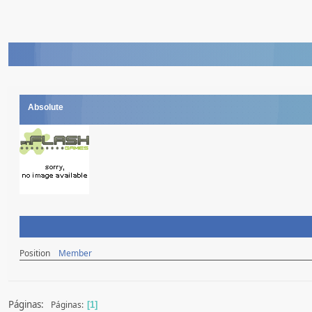
Absolute
Position
Member
Páginas:
Páginas
1