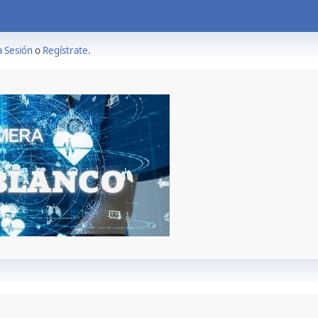
a Sesión
o
Regístrate
.