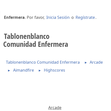
Bienvenido a
Tablonenblanco Comunidad
Enfermera
. Por favor,
Inicia Sesión
o
Regístrate
.
Tablonenblanco
Comunidad Enfermera
Tablonenblanco Comunidad Enfermera
Arcade
►
Aimandfire
Highscores
►
►
Arcade