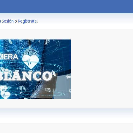
a Sesión
o
Regístrate
.