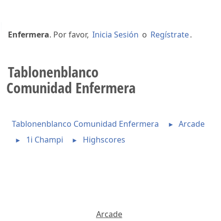
Bienvenido a
Tablonenblanco Comunidad
Enfermera
. Por favor,
Inicia Sesión
o
Regístrate
.
Tablonenblanco
Comunidad Enfermera
Tablonenblanco Comunidad Enfermera
Arcade
►
1i Champi
Highscores
►
►
Arcade