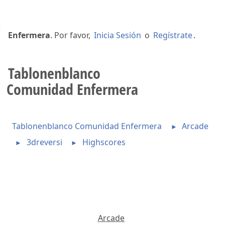
Bienvenido a
Tablonenblanco Comunidad
Enfermera
. Por favor,
Inicia Sesión
o
Regístrate
.
Tablonenblanco
Comunidad Enfermera
Tablonenblanco Comunidad Enfermera
Arcade
►
3dreversi
Highscores
►
►
Arcade