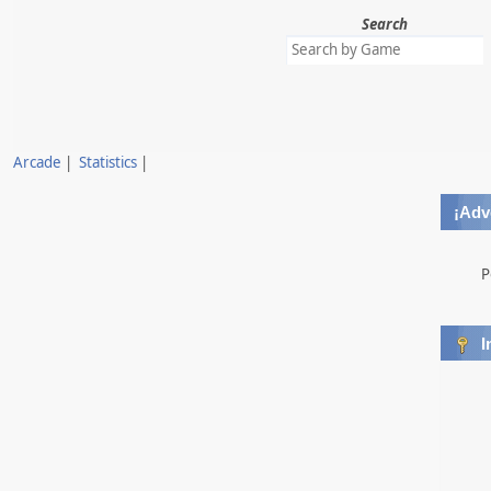
Search
Mahjong Connect12 V32
Mahjong
MahjongconnectJS
Arcade
|
Statistics
|
Mahjongg1
¡Adv
Nakedsanta LG V2
P
I