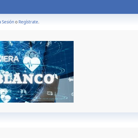
a Sesión
o
Regístrate
.