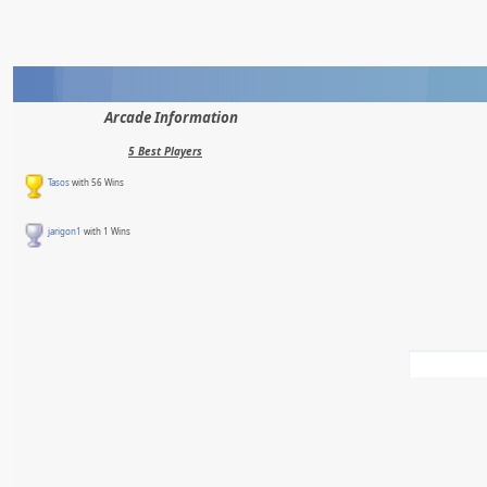
Arcade Information
5 Best Players
Tasos
with 56 Wins
jarigon1
with 1 Wins
5 Latest Games