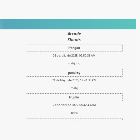
Arcade
Shouts
lfongon
08 de Julio de 2025, 02:59:36 AM
mahjong
pandrey
21 de Mayo de 2025, 12:44:30 PM
mahj
trujillo
23 de Abril de 2025, 08:42:43 AM
tetris
lsalas
07 de Febrero de 2025, 14:05:46 PM
cuidados al paciente con problemas nefrolÃ³gicos (2025)