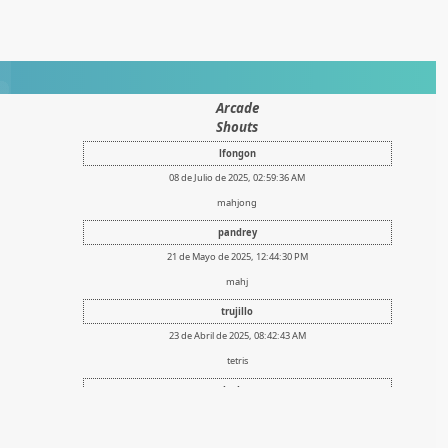
Arcade
Shouts
lfongon
08 de Julio de 2025, 02:59:36 AM
mahjong
pandrey
21 de Mayo de 2025, 12:44:30 PM
mahj
trujillo
23 de Abril de 2025, 08:42:43 AM
tetris
lsalas
07 de Febrero de 2025, 14:05:46 PM
cuidados al paciente con problemas nefrolÃ³gicos (2025)