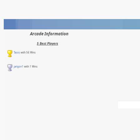
Arcade Information
5 Best Players
Tasos
with 56 Wins
jarigon1
with 1 Wins
5 Latest Games