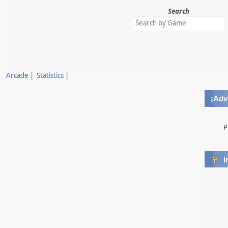
Search
Mahjong Connect12 V32
Mahjong
MahjongconnectJS
Arcade
|
Statistics
|
Mahjongg1
¡Adv
Nakedsanta LG V2
P
I