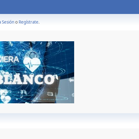
a Sesión
o
Regístrate
.