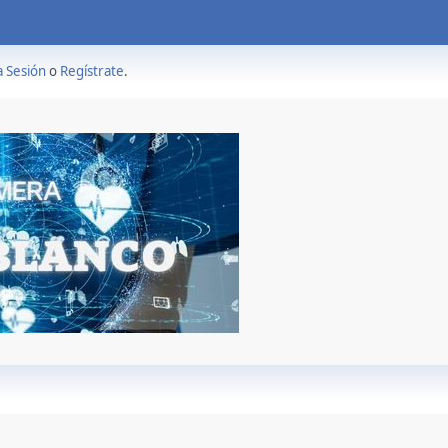
a Sesión
o
Regístrate
.