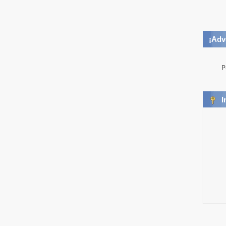
¡Adv
P
I