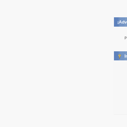
¡Adv
P
I