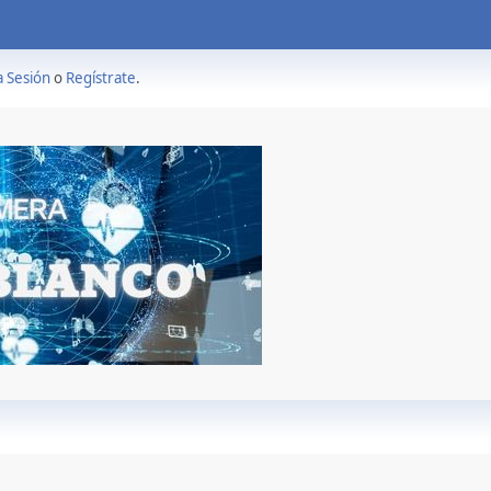
a Sesión
o
Regístrate
.