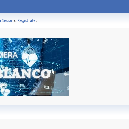
a Sesión
o
Regístrate
.