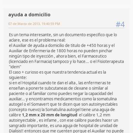
ayuda a domicilio
#4
07 de Marzo de 2013, 19:40:59 PM
Es un tema interesante, sin un documento especifico que lo
aclare, ese es el problema real:
el Auxiliar de ayuda a domicilio de titulo de +450 horas y el
Auxiliar de Enfermeria de 1800 horas no pueden pinchar
ningún tipo de inyección , ahora bien, el Farmaceutico
(licenciado en Farmacia) tampoco y lo hace... o el Fisioterapeuta
"idem"
El caso + curioso es que nuestra tendencia actual es la
siguiente:
si en el Hospital cuando te dan el alta , las enfermeras te
enseñan a ponerte subcutaneas de clexane o similar al
paciente o al familiar como puedes negar la capacidad del
auxiliar... y encontramos medicamentos como la somatulina
autogel o el Somavert que te dicen que son autoinyectables
(concepto nuevo) la Somatulina autogel tiene una aguja de
calibre
1,2 mm x 20 mm de longitud
el calibre 1,2 mm
autoinyectable , es infame , con ese calibre puedes hacer un
sangrado importante, es una aguja de hospital de unidad de
Dialisis!! entonces que me cuenten porque el Auxiliar no puede