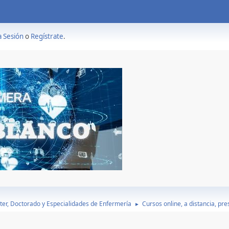
a Sesión
o
Regístrate
.
ter, Doctorado y Especialidades de Enfermería
Cursos online, a distancia, pr
►