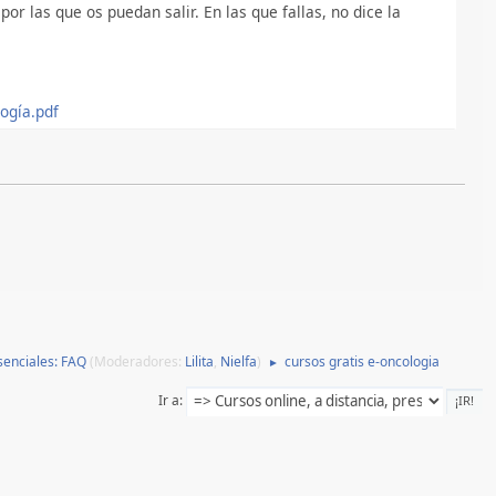
r las que os puedan salir. En las que fallas, no dice la
logía.pdf
esenciales: FAQ
(Moderadores:
Lilita
,
Nielfa
)
cursos gratis e-oncologia
►
Ir a