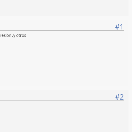
#1
resión .y otros
#2