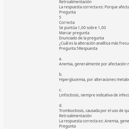
Retroalimentación
La respuesta correcta es: Porque afectan
Pregunta
5
Correcta
Se puntúa 1,00 sobre 1,00
Marcar pregunta
Enunciado de la pregunta
¿Cuál es la alteración analítica más frecu
Pregunta 5Respuesta
a.
Anemia, generalmente por afectación 
b.
Hiperglucemia, por alteraciones metabó
c.
Linfocitosis, siempre indicativa de infecc
d.
Trombocitosis, causada por el uso de q
Retroalimentación
La respuesta correcta es: Anemia, gen
Pregunta