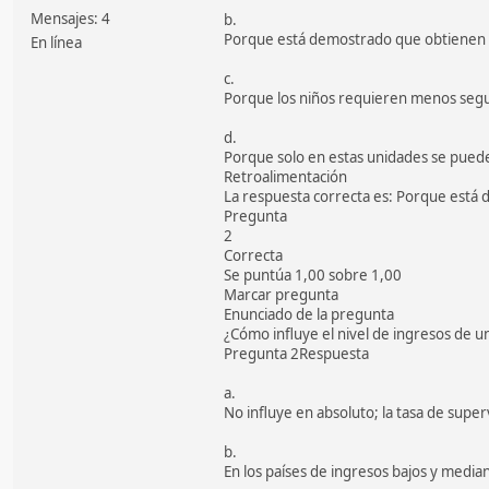
Mensajes: 4
b.
Porque está demostrado que obtienen m
En línea
c.
Porque los niños requieren menos segu
d.
Porque solo en estas unidades se pued
Retroalimentación
La respuesta correcta es: Porque está
Pregunta
2
Correcta
Se puntúa 1,00 sobre 1,00
Marcar pregunta
Enunciado de la pregunta
¿Cómo influye el nivel de ingresos de un 
Pregunta 2Respuesta
a.
No influye en absoluto; la tasa de super
b.
En los países de ingresos bajos y media