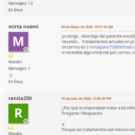
Mensajes: 13
En línea
mirta noemi
04 de Mayo de 2026, 10:51:10 AM
M
yo tengo . Abordaje del paciente oncológ
necesito . Fundamentos actuales en pro
mi correo es (
mirtaquino73@hotmail.
si necesitas algo envía me por correo ,
Novato
Mensajes: 1
En línea
ranita250
10 de Julio de 2026, 12:56:35 PM
R
¿Por qué es importante tratar a los niñ
Pregunta 1Respuesta
a.
Porque los tratamientos son menos cos
Novato