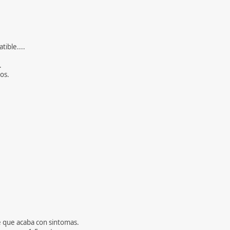
ible....
.
os.
e que acaba con sintomas.