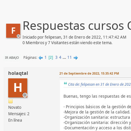
Respuestas cursos 
F
Iniciado por felipesan, 31 de Enero de 2022, 11:47:42 AM
0 Miembros y 7 Visitantes están viendo este tema.
1
3
4
...
11
Páginas
IR ABAJO
2
holaqtal
21 de Septiembre de 2022, 15:35:42 PM
H
Cita de: felipesan en 31 de Enero de 20
Buenas, tengo las respuestas de es
- Principios básicos de la gestión de
Novato
-Mejora de la gestión de la calidad.
Mensajes: 2
-Organización sanitaria: estructura
En línea
-Organización sanitaria: dirección 
-Documentación y acceso a los disti