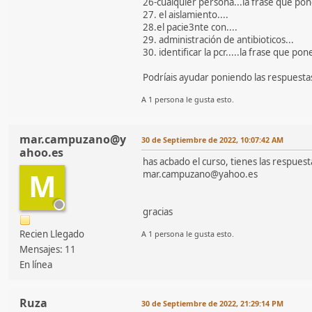
26-cualquier persona...la frase que p
27. el aislamiento....
28.el pacie3nte con....
29. administración de antibioticos...
30. identificar la pcr.....la frase que pon
Podríais ayudar poniendo las respuesta
A 1 persona le gusta esto.
mar.campuzano@y
30 de Septiembre de 2022, 10:07:42 AM
ahoo.es
has acbado el curso, tienes las respuest
M
mar.campuzano@yahoo.es
gracias
Recien Llegado
A 1 persona le gusta esto.
Mensajes: 11
En línea
Ruza
30 de Septiembre de 2022, 21:29:14 PM