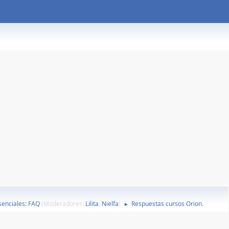
esenciales: FAQ
(Moderadores:
Lilita
,
Nielfa
)
Respuestas cursos Orion.
►