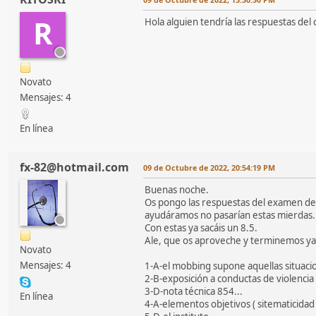
R
Hola alguien tendría las respuestas del
Novato
Mensajes: 4
En línea
fx-82@hotmail.com
09 de Octubre de 2022, 20:54:19 PM
Buenas noche.
Os pongo las respuestas del examen de o
ayudáramos no pasarían estas mierdas.
Con estas ya sacáis un 8.5.
Ale, que os aproveche y terminemos ya
Novato
Mensajes: 4
1-A-el mobbing supone aquellas situacio
2-B-exposición a conductas de violencia (
3-D-nota técnica 854...
En línea
4-A-elementos objetivos ( sitematicidad r