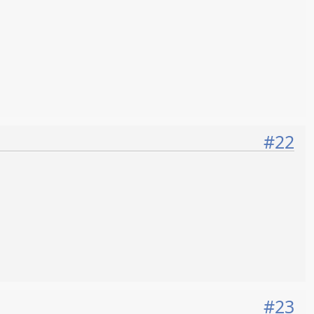
#22
#23