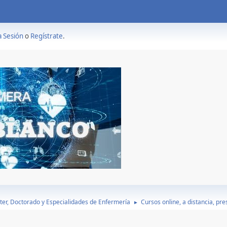
a Sesión
o
Regístrate
.
ter, Doctorado y Especialidades de Enfermería
Cursos online, a distancia, pr
►