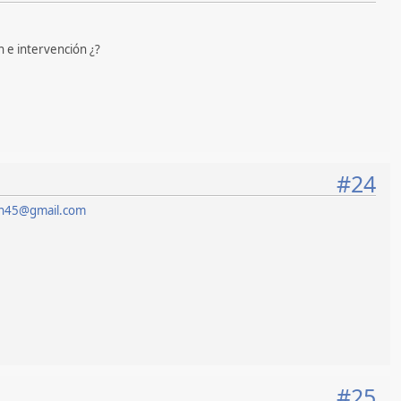
n e intervención ¿?
#24
en45@gmail.com
#25