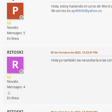
P
Hola, estoy haciendo el curso de Word 
Mi correo es
ayd9606@yahoo.es
Novato
Mensajes: 5
En línea
RITOSKI
09 de Octubre de 2022, 13:23:41 PM
R
Hola yo también las necesitaría si las co
Novato
Mensajes: 4
En línea
RITOSKI
09 de Octubre de 2022, 13:30:50 PM