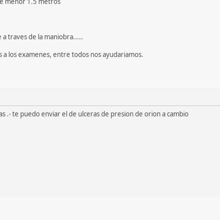
one menor 1.5 metros
e a traves de la maniobra.....
s a los examenes, entre todos nos ayudariamos.
as .- te puedo enviar el de ulceras de presion de orion a cambio