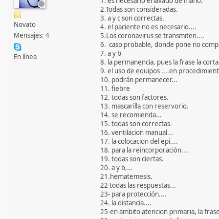
1. es necesario el lavado de mano.
2.Todas son consideradas.
3. a y c son correctas.
Novato
4. el paciente no es necesario....
Mensajes: 4
5.Los coronavirus se transmiten....
6. caso probable, donde pone no compat
7. a y b
En línea
8. la permanencia, pues la frase la corta
9. el uso de equipos ....en procedimient
10. podrán permanecer...
11. fiebre
12. todas son factores.
13. mascarilla con reservorio.
14. se recomienda...
15. todas son correctas.
16. ventilacion manual...
17. la colocacion del epi....
18. para la reincorporación....
19. todas son ciertas.
20. a y b,...
21.hematemesis.
22 todas las respuestas...
23- para protección....
24. la distancia....
25-en ambito atencion primaria, la fras