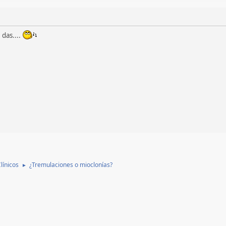
 das....
línicos
¿Tremulaciones o mioclonías?
►