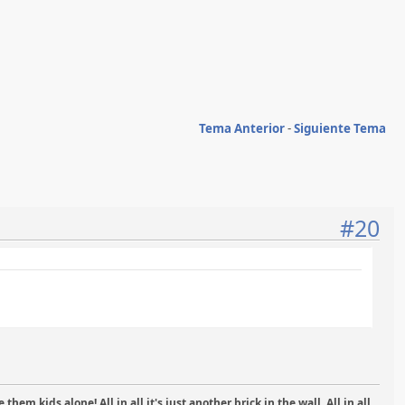
Tema Anterior
-
Siguiente Tema
#20
 kids alone! All in all it's just another brick in the wall. All in all