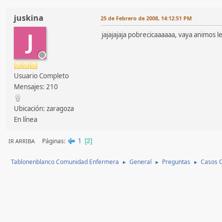
juskina
25 de Febrero de 2008, 14:12:51 PM
J
jajajajaja pobrecicaaaaaa, vaya animos le
Usuario Completo
Mensajes: 210
Ubicación: zaragoza
En línea
1
Páginas
IR ARRIBA
2
Tablonenblanco Comunidad Enfermera
General
Preguntas
Casos C
►
►
►