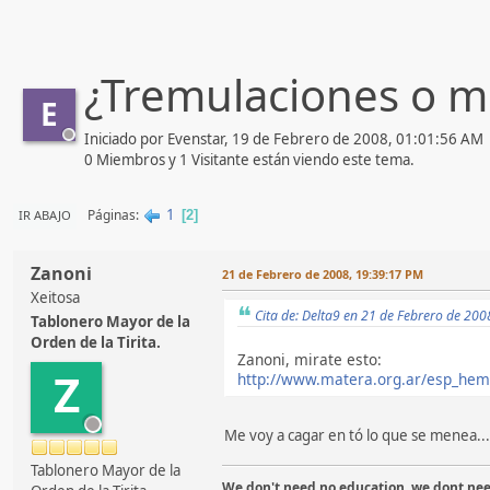
¿Tremulaciones o m
E
Iniciado por Evenstar, 19 de Febrero de 2008, 01:01:56 AM
0 Miembros y 1 Visitante están viendo este tema.
1
Páginas
IR ABAJO
2
Zanoni
21 de Febrero de 2008, 19:39:17 PM
Xeitosa
Cita de: Delta9 en 21 de Febrero de 20
Tablonero Mayor de la
Orden de la Tirita.
Zanoni, mirate esto:
Z
http://www.matera.org.ar/esp_hem
Me voy a cagar en tó lo que se menea..
Tablonero Mayor de la
We don't need no education, we dont need n