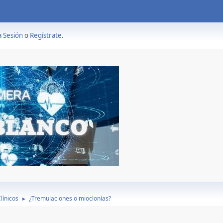
a Sesión
o
Regístrate
.
línicos
¿Tremulaciones o mioclonías?
►