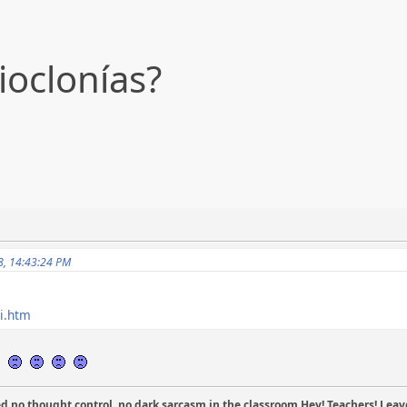
ioclonías?
08, 14:43:24 PM
i.htm
.
o thought control, no dark sarcasm in the classroom.Hey! Teachers! Leave them