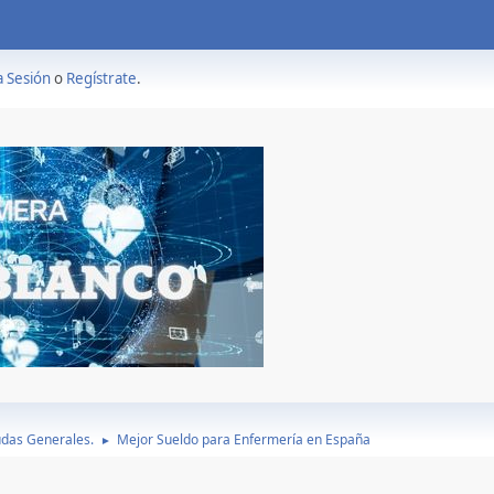
a Sesión
o
Regístrate
.
das Generales.
Mejor Sueldo para Enfermería en España
►