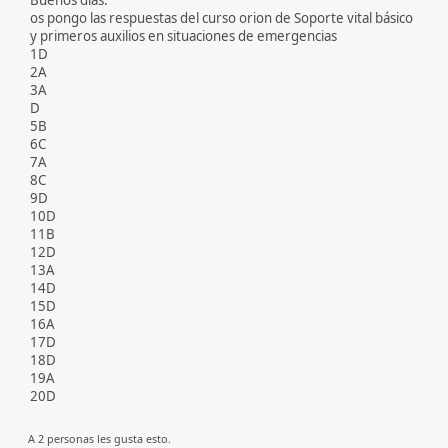
os pongo las respuestas del curso orion de Soporte vital básico
y primeros auxilios en situaciones de emergencias
1D
2A
3A
D
5B
6C
7A
8C
9D
10D
11B
12D
13A
14D
15D
16A
17D
18D
19A
20D
A 2 personas les gusta esto.