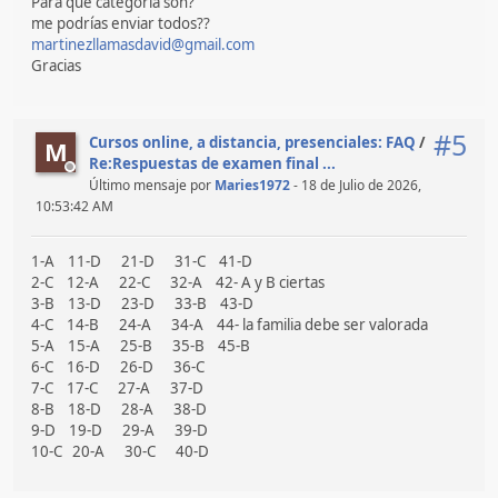
Para qué categoría son?
me podrías enviar todos??
martinezllamasdavid@gmail.com
Gracias
#5
Cursos online, a distancia, presenciales: FAQ
/
M
Re:Respuestas de examen final ...
Último mensaje por
Maries1972
- 18 de Julio de 2026,
10:53:42 AM
1-A 11-D 21-D 31-C 41-D
2-C 12-A 22-C 32-A 42- A y B ciertas
3-B 13-D 23-D 33-B 43-D
4-C 14-B 24-A 34-A 44- la familia debe ser valorada
5-A 15-A 25-B 35-B 45-B
6-C 16-D 26-D 36-C
7-C 17-C 27-A 37-D
8-B 18-D 28-A 38-D
9-D 19-D 29-A 39-D
10-C 20-A 30-C 40-D