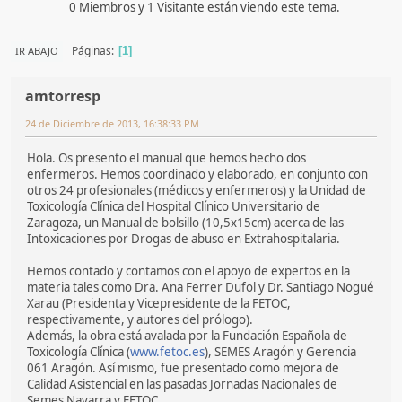
0 Miembros y 1 Visitante están viendo este tema.
Páginas
IR ABAJO
1
amtorresp
24 de Diciembre de 2013, 16:38:33 PM
Hola. Os presento el manual que hemos hecho dos
enfermeros. Hemos coordinado y elaborado, en conjunto con
otros 24 profesionales (médicos y enfermeros) y la Unidad de
Toxicología Clínica del Hospital Clínico Universitario de
Zaragoza, un Manual de bolsillo (10,5x15cm) acerca de las
Intoxicaciones por Drogas de abuso en Extrahospitalaria.
Hemos contado y contamos con el apoyo de expertos en la
materia tales como Dra. Ana Ferrer Dufol y Dr. Santiago Nogué
Xarau (Presidenta y Vicepresidente de la FETOC,
respectivamente, y autores del prólogo).
Además, la obra está avalada por la Fundación Española de
Toxicología Clínica (
www.fetoc.es
), SEMES Aragón y Gerencia
061 Aragón. Así mismo, fue presentado como mejora de
Calidad Asistencial en las pasadas Jornadas Nacionales de
Semes Navarra y FETOC.