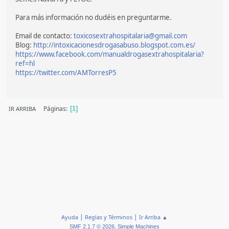
Para más información no dudéis en preguntarme.
Email de contacto:
toxicosextrahospitalaria@gmail.com
Blog:
http://intoxicacionesdrogasabuso.blogspot.com.es/
https://www.facebook.com/manualdrogasextrahospitalaria?
ref=hl
https://twitter.com/AMTorresP5
Páginas
IR ARRIBA
1
|
|
Ayuda
Reglas y Términos
Ir Arriba ▲
,
SMF 2.1.7 © 2026
Simple Machines