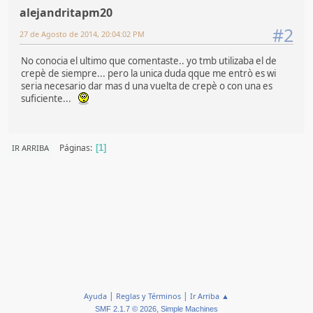
alejandritapm20
#2
27 de Agosto de 2014, 20:04:02 PM
No conocia el ultimo que comentaste.. yo tmb utilizaba el de
crepè de siempre... pero la unica duda qque me entrò es wi
seria necesario dar mas d una vuelta de crepè o con una es
suficiente...
Páginas
IR ARRIBA
1
|
|
Ayuda
Reglas y Términos
Ir Arriba ▲
,
SMF 2.1.7 © 2026
Simple Machines