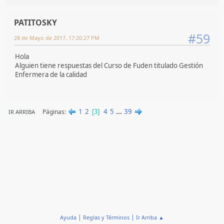
PATITOSKY
#59
28 de Mayo de 2017, 17:20:27 PM
Hola
Alguien tiene respuestas del Curso de Fuden titulado Gestión
Enfermera de la calidad
1
2
4
5
...
39
Páginas
IR ARRIBA
3
|
|
Ayuda
Reglas y Términos
Ir Arriba ▲