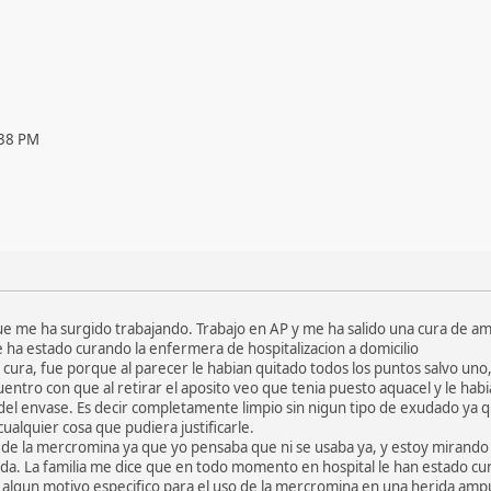
:38 PM
ue me ha surgido trabajando. Trabajo en AP y me ha salido una cura de a
e ha estado curando la enfermera de hospitalizacion a domicilio
 la cura, fue porque al parecer le habian quitado todos los puntos salvo un
ntro con que al retirar el aposito veo que tenia puesto aquacel y le habi
es del envase. Es decir completamente limpio sin nigun tipo de exudado ya 
alquier cosa que pudiera justificarle.
 de la mercromina ya que yo pensaba que ni se usaba ya, y estoy mirando 
a. La familia me dice que en todo momento en hospital le han estado cura
y algun motivo especifico para el uso de la mercromina en una herida am