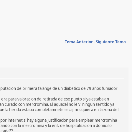
Tema Anterior
-
Siguiente Tema
mputacion de primera falange de un diabetico de 79 años fumador
o, era para valoracion de retirada de ese punto si ya estaba en
an curado con mercromina. El aquacel no le vi ningun sentido ya
que la herida estaba completamnete seca, ni siquiera en la zona del
por internet si hay alguna justificacion para emplear mercromina
ndo con la mercromina y la enf. de hospitalizacion a domicilio
putada??