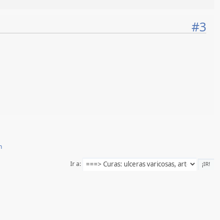
#3
n
Ir a