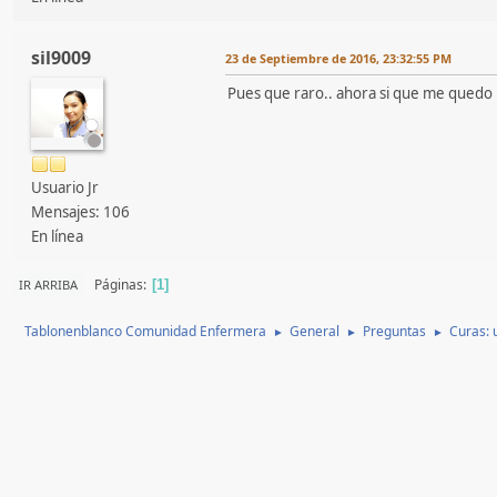
sil9009
23 de Septiembre de 2016, 23:32:55 PM
Pues que raro.. ahora si que me quedo i
Usuario Jr
Mensajes: 106
En línea
Páginas
IR ARRIBA
1
Tablonenblanco Comunidad Enfermera
General
Preguntas
Curas: u
►
►
►