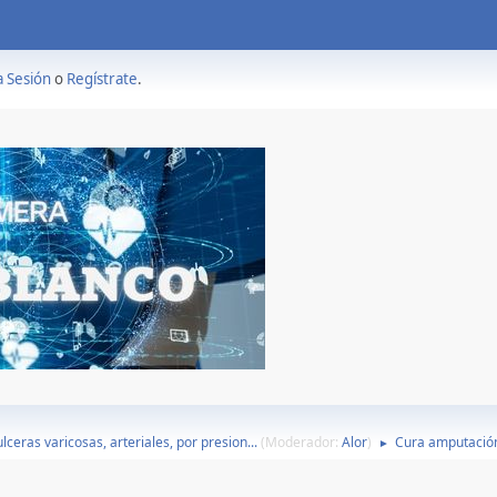
a Sesión
o
Regístrate
.
lceras varicosas, arteriales, por presion...
(Moderador:
Alor
)
Cura amputació
►