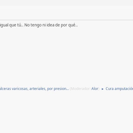
gual que tú.. No tengo ni idea de por qué..
lceras varicosas, arteriales, por presion...
(Moderador:
Alor
)
Cura amputació
►