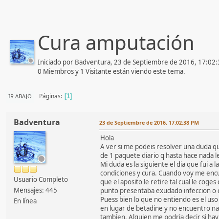
Cura amputación
Iniciado por Badventura, 23 de Septiembre de 2016, 17:02
0 Miembros y 1 Visitante están viendo este tema.
Páginas
IR ABAJO
1
Badventura
23 de Septiembre de 2016, 17:02:38 PM
Hola
A ver si me podeis resolver una duda q
de 1 paquete diario q hasta hace nada l
Mi duda es la siguiente el dia que fui a
condiciones y cura. Cuando voy me encue
Usuario Completo
que el aposito le retire tal cual le cog
Mensajes: 445
punto presentaba exudado infeccion o cu
Puess bien lo que no entiendo es el uso
En línea
en lugar de betadine y no encuentro nad
tambien. Alguien me podria decir si ha