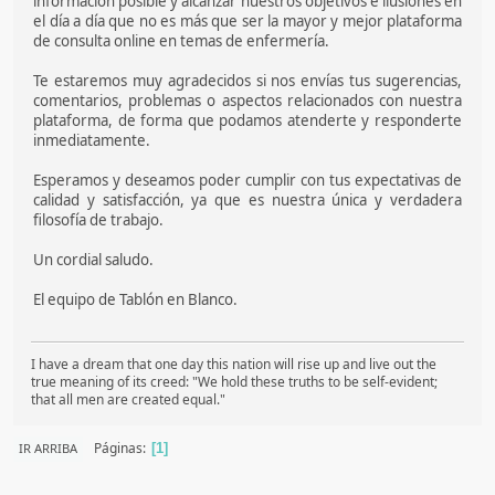
información posible y alcanzar nuestros objetivos e ilusiones en
el día a día que no es más que ser la mayor y mejor plataforma
de consulta online en temas de enfermería.
Te estaremos muy agradecidos si nos envías tus sugerencias,
comentarios, problemas o aspectos relacionados con nuestra
plataforma, de forma que podamos atenderte y responderte
inmediatamente.
Esperamos y deseamos poder cumplir con tus expectativas de
calidad y satisfacción, ya que es nuestra única y verdadera
filosofía de trabajo.
Un cordial saludo.
El equipo de Tablón en Blanco.
I have a dream that one day this nation will rise up and live out the
true meaning of its creed: "We hold these truths to be self-evident;
that all men are created equal."
Páginas
IR ARRIBA
1