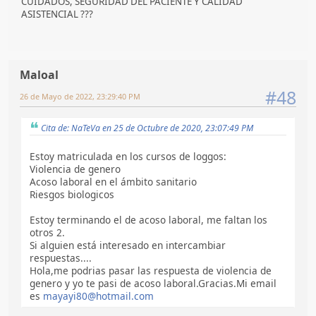
CUIDADOS, SEGURIDAD DEL PACIENTE Y CALIDAD
ASISTENCIAL ???
Maloal
#48
26 de Mayo de 2022, 23:29:40 PM
Cita de: NaTeVa en 25 de Octubre de 2020, 23:07:49 PM
Estoy matriculada en los cursos de loggos:
Violencia de genero
Acoso laboral en el ámbito sanitario
Riesgos biologicos
Estoy terminando el de acoso laboral, me faltan los
otros 2.
Si alguien está interesado en intercambiar
respuestas....
Hola,me podrias pasar las respuesta de violencia de
genero y yo te pasi de acoso laboral.Gracias.Mi email
es
mayayi80@hotmail.com