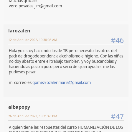
Muchas gracias!!
vero.posadas.jim@gmail.com
larozalen
#46
12 de Abril de 2022, 10:38:08 AM
Hola yo estoy haciendo los de TB pero necesito los otros del
pack de drogodependencia alcoholismo e higiene. Con las niñas
no doy abasto entre el trabajo tambien, y voy buscandolas y
haciendolas poco a poco pero seria de gran ayuda si me las
pudieses pasar.
mi correo es
gomezrozalenmaria@gmail.com
albapopy
#47
26 de Abril de 2022, 18:31:43 PM
Alguien tiene las respuestas del curso HUMANIZACIÓN DE LOS