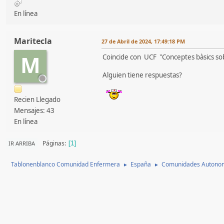
En línea
Maritecla
27 de Abril de 2024, 17:49:18 PM
M
Coincide con UCF "Conceptes bàsics sobre 
Alguien tiene respuestas?
Recien Llegado
Mensajes: 43
En línea
Páginas
IR ARRIBA
1
Tablonenblanco Comunidad Enfermera
España
Comunidades Autono
►
►