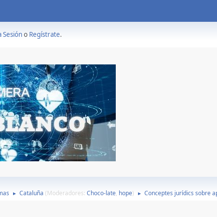
a Sesión
o
Regístrate
.
mas
Cataluña
(Moderadores:
Choco-late
,
hope
)
Conceptes jurídics sobre a
►
►