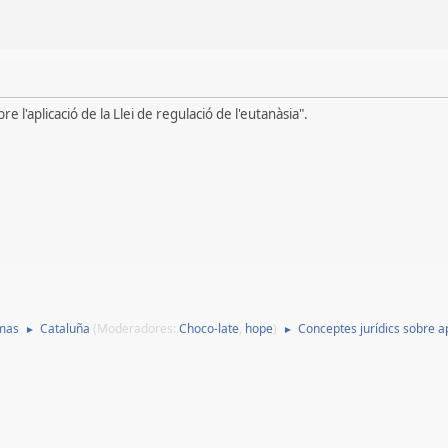
l'aplicació de la Llei de regulació de l'eutanàsia".
mas
Cataluña
(Moderadores:
Choco-late
,
hope
)
Conceptes jurídics sobre a
►
►