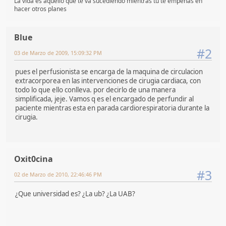
La vida es aquello que te va sucediendo mientras tu te empeñas en
hacer otros planes
Blue
#2
03 de Marzo de 2009, 15:09:32 PM
pues el perfusionista se encarga de la maquina de circulacion
extracorporea en las intervenciones de cirugia cardiaca, con
todo lo que ello conlleva. por decirlo de una manera
simplificada, jeje. Vamos q es el encargado de perfundir al
paciente mientras esta en parada cardiorespiratoria durante la
cirugia.
Oxit0cina
#3
02 de Marzo de 2010, 22:46:46 PM
¿Que universidad es? ¿La ub? ¿La UAB?