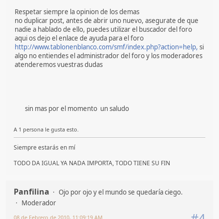
Respetar siempre la opinion de los demas
no duplicar post, antes de abrir uno nuevo, asegurate de que
nadie a hablado de ello, puedes utilizar el buscador del foro
aqui os dejo el enlace de ayuda para el foro
http://www.tablonenblanco.com/smf/index.php?action=help,
si
algo no entiendes el administrador del foro y los moderadores
atenderemos vuestras dudas
sin mas por el momento un saludo
A 1 persona le gusta esto.
Siempre estarás en mí
TODO DA IGUAL YA NADA IMPORTA, TODO TIENE SU FIN
Panfilina
Ojo por ojo y el mundo se quedaría ciego.
Moderador
#4
08 de Febrero de 2010, 11:09:19 AM