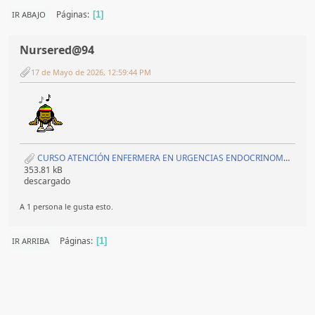
Páginas
IR ABAJO
1
Nursered@94
17 de Mayo de 2026, 12:59:44 PM
CURSO ATENCIÓN ENFERMERA EN URGENCIAS ENDOCRINOMETABÓLICAS EN EL AMBITO ASISTENCIAL DE LAS EMERGENCIAS EXTRAHOSPITALARIAS 2026.pdf
353.81 kB
descargado
A 1 persona le gusta esto.
Páginas
IR ARRIBA
1